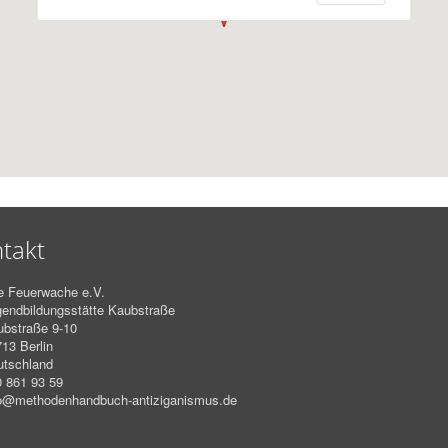
takt
e Feuerwache e.V.
endbildungsstätte Kaubstraße
bstraße 9-10
13 Berlin
utschland
 861 93 59
fo@methodenhandbuch-antiziganismus.de