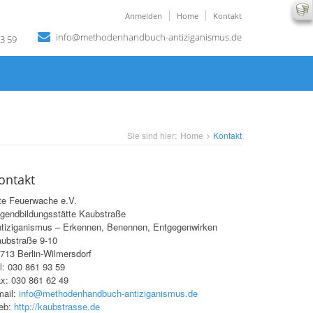
Anmelden
Home
Kontakt
info@methodenhandbuch-antiziganismus.de
3 59
Sie sind hier:
Home
Kontakt
ontakt
te Feuerwache e.V.
gendbildungsstätte Kaubstraße
tiziganismus – Erkennen, Benennen, Entgegenwirken
ubstraße 9-10
713 Berlin-Wilmersdorf
l: 030 861 93 59
x: 030 861 62 49
ail:
info@methodenhandbuch-antiziganismus.de
eb:
http://kaubstrasse.de