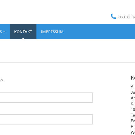
030 861 9
NS
KONTAKT
IMPRESSUM
K
en.
Al
Ju
An
Ka
10
Te
Fa
Em
W